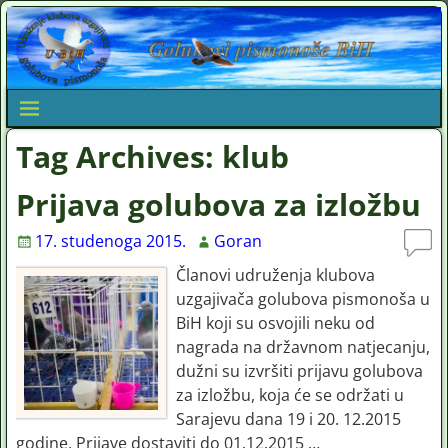
Tag Archives:
klub
Prijava golubova za izložbu
17. studenoga 2015.
Goran
Članovi udruženja klubova
uzgajivača golubova pismonoša u
BiH koji su osvojili neku od
nagrada na državnom natjecanju,
dužni su izvršiti prijavu golubova
za izložbu, koja će se održati u
Sarajevu dana 19 i 20. 12.2015
godine. Prijave dostaviti do 01.12.2015
…