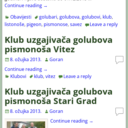
Continue reading →
Obavijesti
golubari
,
golubova
,
golubovi
,
klub
,
listonoše
,
pigeon
,
pismonose
,
savez
Leave a reply
Klub uzgajivača golubova
pismonoša Vitez
8. ožujka 2013.
Goran
Continue reading →
Klubovi
klub
,
vitez
Leave a reply
Klub uzgajivača golubova
pismonoša Stari Grad
8. ožujka 2013.
Goran
Continue reading →