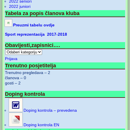
2022 seniori
2022 juniori
Tabela za popis članova kluba
Preuzmi tabelu ovdje
Sport reprezentacija 2017-2018
Obavijesti,zapisnici….
Prijava
Trenutno posjetitelja
Trenutno pregledava – 2
članova – 0
gosti – 2
Doping kontrola
Doping kontrola – prevedena
Doping kontrola EN