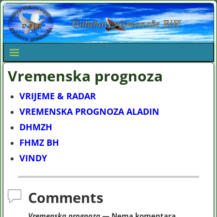
Vremenska prognoza
VRIJEME & RADAR
VREMENSKA PROGNOZA ALADIN
DHMZH
FHMZ BH
VINDY
Comments
Vremenska prognoza
— Nema komentara