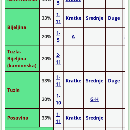
5
1-
33%
Kratke
Srednje
Duge
M
11
Bijeljina
1-
20%
A
St
5
Tuzla-
2-
Bijeljina
20%
11
(kamionska)
1-
33%
Kratke
Srednje
Duge
M
11
Tuzla
1-
20%
G-H
10
1-
Posavina
33%
Kratke
Srednje
11