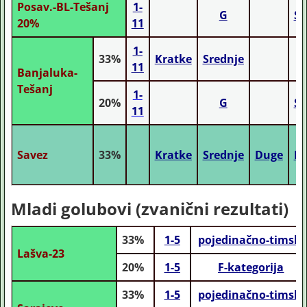
Posav.-BL-Tešanj
1-
G
St
20%
11
1-
33%
Kratke
Srednje
11
Banjaluka-
Tešanj
1-
20%
G
St
11
Savez
33%
Kratke
Srednje
Duge
M
Mladi golubovi (zvanični rezultati)
33%
1-5
pojedinačno-timski
Lašva-23
20%
1-5
F-kategorija
33%
1-5
pojedinačno-timski