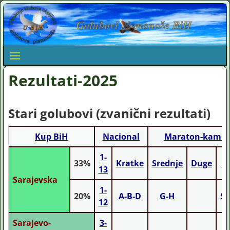
Rezultati-2025
Stari golubovi (zvanični rezultati)
Kup BiH
Nacional
Maraton-kamio
1-
33%
Kratke
Srednje
Duge
M
13
Sarajevska
1-
20%
A-B-D
G-H
St
12
Sarajevo-
3-