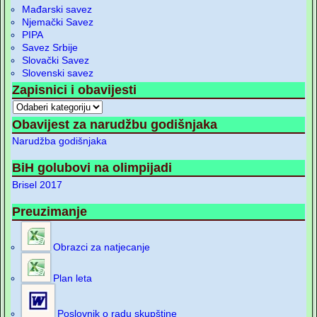
Mađarski savez
Njemački Savez
PIPA
Savez Srbije
Slovački Savez
Slovenski savez
Zapisnici i obavijesti
Obavijest za narudžbu godišnjaka
Narudžba godišnjaka
BiH golubovi na olimpijadi
Brisel 2017
Preuzimanje
Obrazci za natjecanje
Plan leta
Poslovnik o radu skupštine