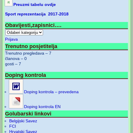
Preuzmi tabelu ovdje
Sport reprezentacija 2017-2018
Obavijesti,zapisnici….
Prijava
Trenutno posjetitelja
Trenutno pregledava – 7
članova – 0
gosti – 7
Doping kontrola
Doping kontrola – prevedena
Doping kontrola EN
Golubarski linkovi
Belgijski Savez
FCI
Hrvatski Savez