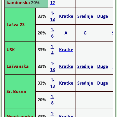
kamionska
20%
12
1-
33%
Kratke
Srednje
Duge
M
13
Lašva-23
1-
20%
A
G
St
6
1-
USK
33%
Kratke
4
1-
Lašvanska
33%
Kratke
Srednje
Duge
M
13
1-
33%
Kratke
Srednje
Duge
M
13
Sr. Bosna
1-
20%
8
1-
Neretvanska
33%
Kratke