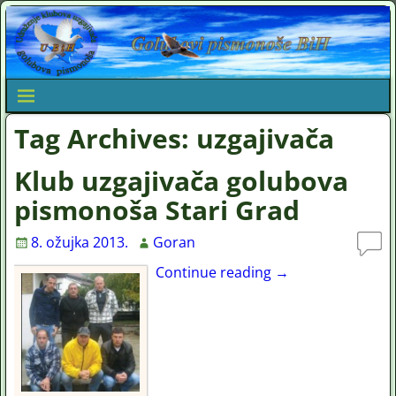
Tag Archives:
uzgajivača
Klub uzgajivača golubova
pismonoša Stari Grad
8. ožujka 2013.
Goran
Continue reading →