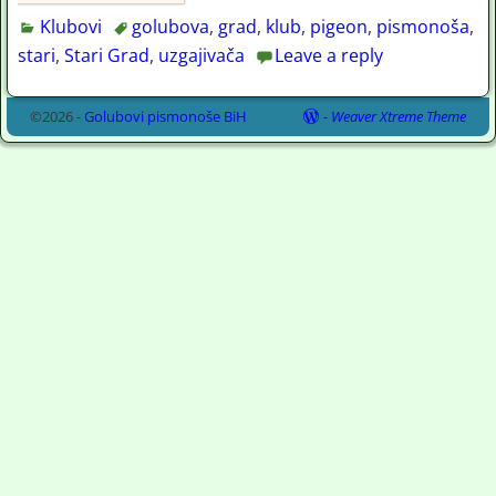
Klubovi
golubova
,
grad
,
klub
,
pigeon
,
pismonoša
,
stari
,
Stari Grad
,
uzgajivača
Leave a reply
©2026 -
Golubovi pismonoše BiH
-
Weaver Xtreme Theme