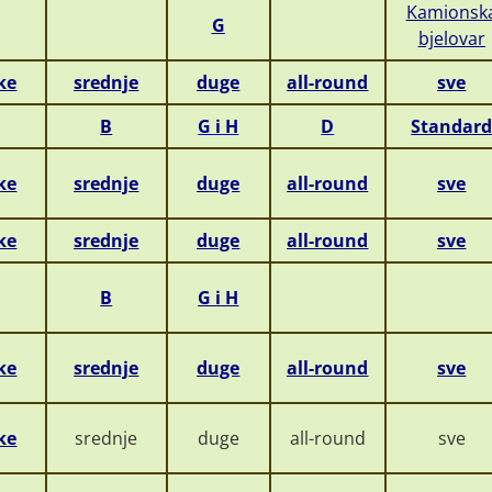
Kamionsk
G
bjelovar
ke
srednje
duge
all-round
sve
B
G i H
D
Standar
ke
srednje
duge
all-round
sve
ke
srednje
duge
all-round
sve
B
G i H
ke
srednje
duge
all-round
sve
ke
srednje
duge
all-round
sve