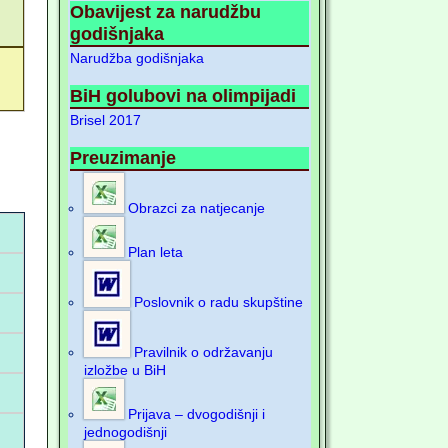
Obavijest za narudžbu
godišnjaka
Narudžba godišnjaka
BiH golubovi na olimpijadi
Brisel 2017
Preuzimanje
Obrazci za natjecanje
Plan leta
Poslovnik o radu skupštine
Pravilnik o održavanju
izložbe u BiH
Prijava – dvogodišnji i
jednogodišnji