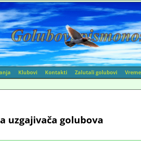
canja
Klubovi
Kontakti
Zalutali golubovi
Vreme
a uzgajivača golubova