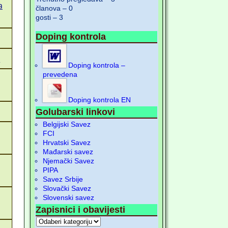
a
članova – 0
gosti – 3
Doping kontrola
d
Doping kontrola –
prevedena
Doping kontrola EN
Golubarski linkovi
Belgijski Savez
FCI
Hrvatski Savez
Mađarski savez
Njemački Savez
PIPA
Savez Srbije
Slovački Savez
Slovenski savez
Zapisnici i obavijesti