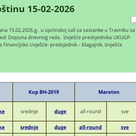
štinu 15-02-2026
na 15.02.2026.g. u općinskoj sali za sastanke u Travniku sa
puna dnevnog reda. Izvješće predsjednika UKUGP-
 Financijsko izvješće- predsjednik – blagajnik. Izvješće
Kup BH-2019
Maraton
ke
srednje
duge
all-round
sve
ke
srednje
duge
all-round
sve