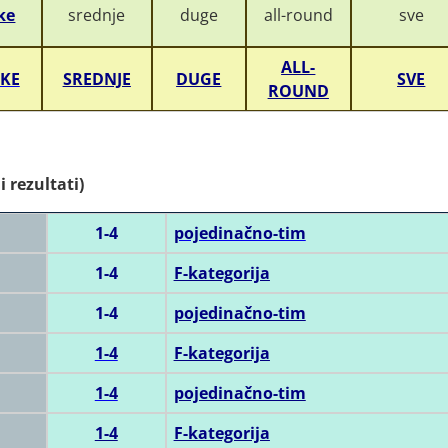
ke
srednje
duge
all-round
sve
ALL-
KE
SREDNJE
DUGE
SVE
ROUND
 rezultati)
1-4
pojedinačno-tim
1-4
F-kategorija
1-4
pojedinačno-tim
1-4
F-kategorija
1-4
pojedinačno-tim
1-4
F-kategorija