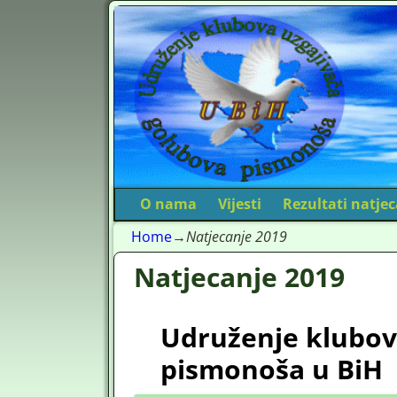
O nama
Vijesti
Rezultati natje
Home
→
Natjecanje 2019
Natjecanje 2019
Udruženje klubov
pismonoša u BiH