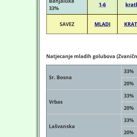
Banjaluka
1-6
krat
33%
SAVEZ
MLADI
KRAT
Natjecanje mladih golubova (Zvanični
33%
Sr. Bosna
20%
33%
Vrbas
20%
33%
Lašvanska
20%