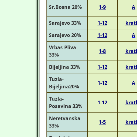
Sr.Bosna 20%
1-9
A
Sarajevo 33%
1-12
krat
Sarajevo 20%
1-12
A
Vrbas-Pliva
1-8
krat
33%
Bijeljina 33%
1-12
krat
Tuzla-
1-12
A
Bijeljina20%
Tuzla-
1-12
krat
Posavina 33%
Neretvanska
1-5
krat
33%