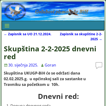
←
Zapisnik sa UO 21.12.2024.
Zapisnik sa skupštine 2-2-
Post navigation
2025
→
Skupština 2-2-2025 dnevni
red
30. siječnja 2025.
Goran
Skupština UKUGP-BiH će se održati dana
02.02.2025.g. u općinskoj sali za sastanke u
Travniku sa početkom u 10h.
Dnevni red:
Dopuna dnevnog reda.