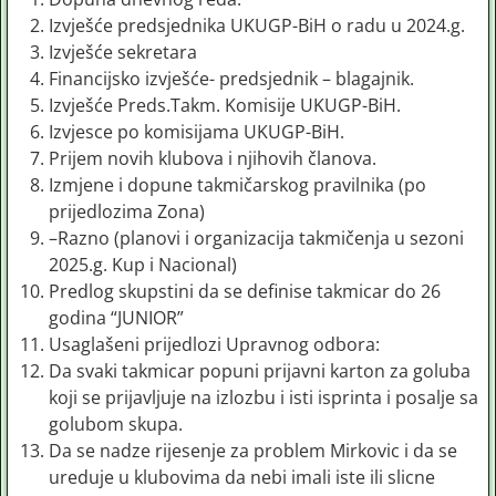
Izvješće predsjednika UKUGP-BiH o radu u 2024.g.
Izvješće sekretara
Financijsko izvješće- predsjednik – blagajnik.
Izvješće Preds.Takm. Komisije UKUGP-BiH.
Izvjesce po komisijama UKUGP-BiH.
Prijem novih klubova i njihovih članova.
Izmjene i dopune takmičarskog pravilnika (po
prijedlozima Zona)
–Razno (planovi i organizacija takmičenja u sezoni
2025.g. Kup i Nacional)
Predlog skupstini da se definise takmicar do 26
godina “JUNIOR”
Usaglašeni prijedlozi Upravnog odbora:
Da svaki takmicar popuni prijavni karton za goluba
koji se prijavljuje na izlozbu i isti isprinta i posalje sa
golubom skupa.
Da se nadze rijesenje za problem Mirkovic i da se
ureduje u klubovima da nebi imali iste ili slicne