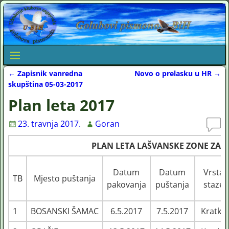
←
Zapisnik vanredna
Novo o prelasku u HR
→
Post navigation
skupština 05-03-2017
Plan leta 2017
23. travnja 2017.
Goran
PLAN LETA LAŠVANSKE ZONE ZA 20
Datum
Datum
Vrsta
TB
Mjesto puštanja
pakovanja
puštanja
staze
1
BOSANSKI ŠAMAC
6.5.2017
7.5.2017
Kratka