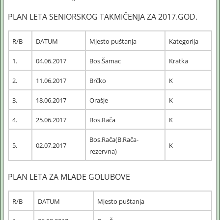
PLAN LETA SENIORSKOG TAKMIČENJA ZA 2017.GOD.
R/B
DATUM
Mjesto puštanja
Kategorija
1.
04.06.2017
Bos.Šamac
Kratka
2.
11.06.2017
Brčko
K
3.
18.06.2017
Orašje
K
4.
25.06.2017
Bos.Rača
K
Bos.Rača(B.Rača-
5.
02.07.2017
K
rezervna)
PLAN LETA ZA MLADE GOLUBOVE
R/B
DATUM
Mjesto puštanja