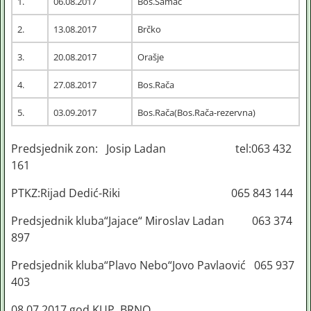
1.
06.08.2017
Bos.Šamac
2.
13.08.2017
Brčko
3.
20.08.2017
Orašje
4.
27.08.2017
Bos.Rača
5.
03.09.2017
Bos.Rača(Bos.Rača-rezervna)
Predsjednik zon: Josip Ladan tel:063 432
161
PTKZ:Rijad Dedić-Riki 065 843 144
Predsjednik kluba“Jajace“ Miroslav Ladan 063 374
897
Predsjednik kluba“Plavo Nebo“Jovo Pavlaović 065 937
403
08.07.2017.god.KUP BRNO