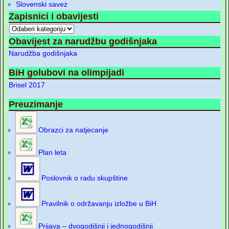
Slovenski savez
Zapisnici i obavijesti
Obavijest za narudžbu godišnjaka
Narudžba godišnjaka
BiH golubovi na olimpijadi
Brisel 2017
Preuzimanje
Obrazci za natjecanje
Plan leta
Poslovnik o radu skupštine
Pravilnik o održavanju izložbe u BiH
Prijava – dvogodišnji i jednogodišnji