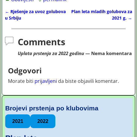
←
Rješenje za uvoz golubova
Plan leta mladih golubova za
Post navigation
u Srbiju
2021 g.
→
Comments
Uplata prstenja za 2022 godinu
— Nema komentara
Odgovori
Morate biti
prijavljeni
da biste objavili komentar.
Brojevi prstenja po klubovima
2021
2022