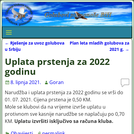
←
Rješenje za uvoz golubova
Plan leta mladih golubova za
Post navigation
u Srbiju
2021 g.
→
Uplata prstenja za 2022
godinu
8. lipnja 2021.
Goran
Narudžba i uplata prstenja za 2022 godinu se vrši do
01. 07. 2021. Cijena prstena je 0,50 KM.
Mole se klubovi da na vrijeme izvrše uplatu u
protivnom sve kasnije narudžbe se naplačuju po 0,70
KM.
Uplatu izvršiti isključivo sa računa kluba.
Obavijesti
permalink