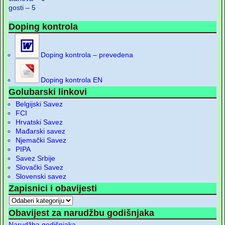
gosti – 5
Doping kontrola
Doping kontrola – prevedena
Doping kontrola EN
Golubarski linkovi
Belgijski Savez
FCI
Hrvatski Savez
Mađarski savez
Njemački Savez
PIPA
Savez Srbije
Slovački Savez
Slovenski savez
Zapisnici i obavijesti
Obavijest za narudžbu godišnjaka
Narudžba godišnjaka