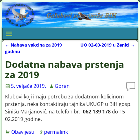
←
Nabava vakcina za 2019
UO 02-03-2019 u Zenici
→
Post navigation
godinu
Dodatna nabava prstenja
za 2019
5. veljače 2019.
Goran
Klubovi koji imaju potrebu za dodatnom količinom
prstenja, neka kontaktiraju tajnika UKUGP u BiH gosp.
Sinišu Marjanović, na telefon br.
062 139 178
do 15
02.2019 godine.
Obavijesti
permalink