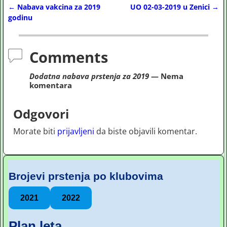
←
Nabava vakcina za 2019
UO 02-03-2019 u Zenici
→
Post navigation
godinu
Comments
Dodatna nabava prstenja za 2019
— Nema
komentara
Odgovori
Morate biti
prijavljeni
da biste objavili komentar.
Brojevi prstenja po klubovima
2021
2022
Plan leta