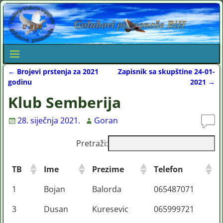
←
Brojevi prstenja za 2021
Zapisnik sa skupštine 24-01-
Post navigation
godinu
2021
→
Klub Semberija
28. siječnja 2021.
Goran
Pretraži:
TB
Ime
Prezime
Telefon
1
Bojan
Balorda
065487071
3
Dusan
Kuresevic
065999721