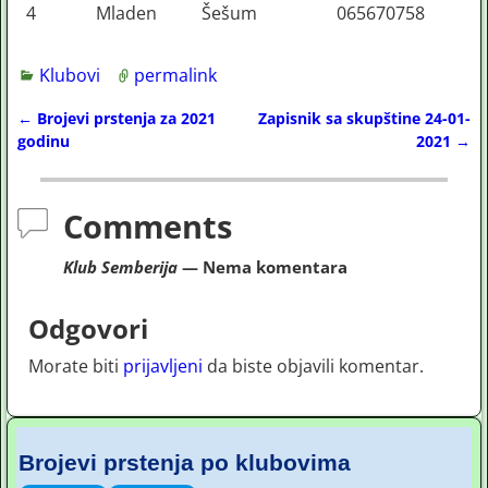
4
Mladen
Šešum
065670758
Klubovi
permalink
←
Brojevi prstenja za 2021
Zapisnik sa skupštine 24-01-
Post navigation
godinu
2021
→
Comments
Klub Semberija
— Nema komentara
Odgovori
Morate biti
prijavljeni
da biste objavili komentar.
Brojevi prstenja po klubovima