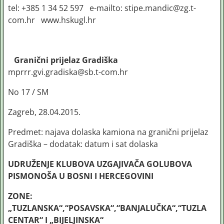
tel: +385 1 34 52 597 e-mailto: stipe.mandic@zg.t-
com.hr www.hskugl.hr
Granični prijelaz Gradiška
mprrr.gvi.gradiska@sb.t-com.hr
No 17 / SM
Zagreb, 28.04.2015.
Predmet: najava dolaska kamiona na granični prijelaz
Gradiška – dodatak: datum i sat dolaska
UDRUŽENJE KLUBOVA UZGAJIVAČA GOLUBOVA
PISMONOŠA U BOSNI I HERCEGOVINI
ZONE:
„TUZLANSKA“,“POSAVSKA“,“BANJALUČKA“,“TUZLA
CENTAR“ I „BIJELJINSKA“