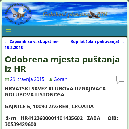
←
Zapisnik sa v. skupštine-
Kup let (plan pakovanja)
→
Post navigation
15.3.2015
Odobrena mjesta puštanja
iz HR
29. travnja 2015.
Goran
HRVATSKI SAVEZ KLUBOVA UZGAJIVAČA
GOLUBOVA LISTONOŠA
GAJNICE 5, 10090 ZAGREB, CROATIA
ž-rn HR4123600001101435602 ZABA OIB:
30539429600