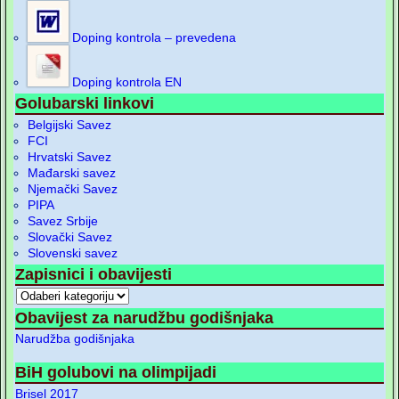
Doping kontrola – prevedena
Doping kontrola EN
Golubarski linkovi
Belgijski Savez
FCI
Hrvatski Savez
Mađarski savez
Njemački Savez
PIPA
Savez Srbije
Slovački Savez
Slovenski savez
Zapisnici i obavijesti
Obavijest za narudžbu godišnjaka
Narudžba godišnjaka
BiH golubovi na olimpijadi
Brisel 2017