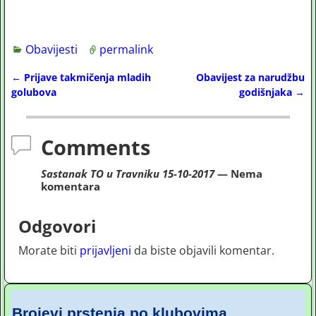
Obavijesti
permalink
←
Prijave takmičenja mladih
Obavijest za narudžbu
Post navigation
golubova
godišnjaka
→
Comments
Sastanak TO u Travniku 15-10-2017
— Nema
komentara
Odgovori
Morate biti
prijavljeni
da biste objavili komentar.
Brojevi prstenja po klubovima