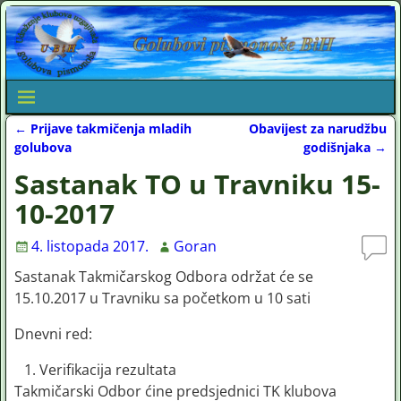
←
Prijave takmičenja mladih
Obavijest za narudžbu
Post navigation
golubova
godišnjaka
→
Sastanak TO u Travniku 15-
10-2017
4. listopada 2017.
Goran
Sastanak Takmičarskog Odbora održat će se
15.10.2017 u Travniku sa početkom u 10 sati
Dnevni red:
Verifikacija rezultata
Takmičarski Odbor ćine predsjednici TK klubova