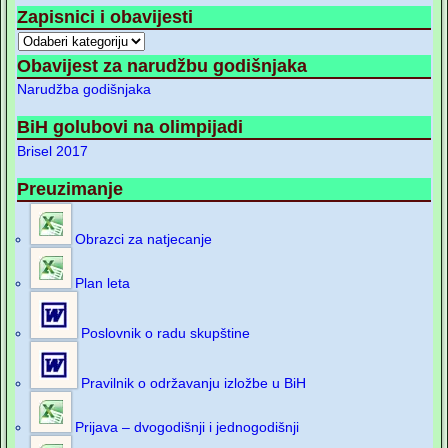
Zapisnici i obavijesti
Obavijest za narudžbu godišnjaka
Narudžba godišnjaka
BiH golubovi na olimpijadi
Brisel 2017
Preuzimanje
Obrazci za natjecanje
Plan leta
Poslovnik o radu skupštine
Pravilnik o održavanju izložbe u BiH
Prijava – dvogodišnji i jednogodišnji