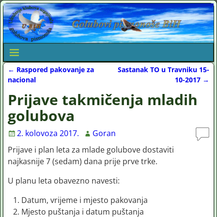
←
Raspored pakovanje za
Sastanak TO u Travniku 15-
Post navigation
nacional
10-2017
→
Prijave takmičenja mladih
golubova
2. kolovoza 2017.
Goran
Prijave i plan leta za mlade golubove dostaviti
najkasnije 7 (sedam) dana prije prve trke.
U planu leta obavezno navesti:
Datum, vrijeme i mjesto pakovanja
Mjesto puštanja i datum puštanja