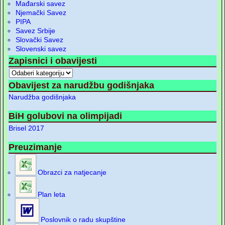
Mađarski savez
Njemački Savez
PIPA
Savez Srbije
Slovački Savez
Slovenski savez
Zapisnici i obavijesti
Obavijest za narudžbu godišnjaka
Narudžba godišnjaka
BiH golubovi na olimpijadi
Brisel 2017
Preuzimanje
Obrazci za natjecanje
Plan leta
Poslovnik o radu skupštine