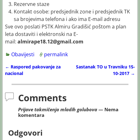
Rezervne staze
Kontakt osobe: predsjednik zone i predsjednik TK
sa brojevima telefona i ako ima E-mail adresu
Sve ovo poslati PSTK Almiru Gradišić poštom a plan
leta dostaviti i elektronski na E-
mail:
almirape18.12@gmail.com
Obavijesti
permalink
←
Raspored pakovanje za
Sastanak TO u Travniku 15-
Post navigation
nacional
10-2017
→
Comments
Prijave takmičenja mladih golubova
— Nema
komentara
Odgovori