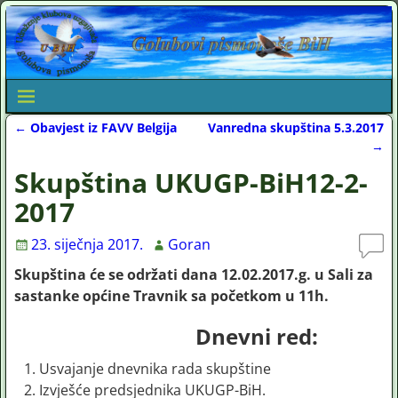
←
Obavjest iz FAVV Belgija
Vanredna skupština 5.3.2017
Post navigation
→
Skupština UKUGP-BiH12-2-
2017
23. siječnja 2017.
Goran
Skupština će se održati dana 12.02.2017.g. u Sali za
sastanke općine Travnik sa početkom u 11h.
Dnevni red:
Usvajanje dnevnika rada skupštine
Izvješće predsjednika UKUGP-BiH.