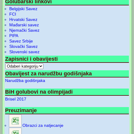
Golubarski linkovi
Belgijski Savez
FCI
Hrvatski Savez
Mađarski savez
Njemački Savez
PIPA
Savez Srbije
Slovački Savez
Slovenski savez
Zapisnici i obavijesti
Obavijest za narudžbu godišnjaka
Narudžba godišnjaka
BiH golubovi na olimpijadi
Brisel 2017
Preuzimanje
Obrazci za natjecanje