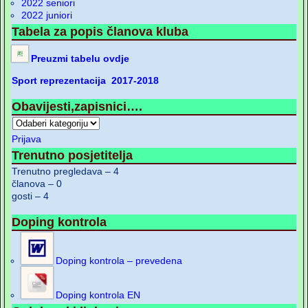
2022 seniori
2022 juniori
Tabela za popis članova kluba
Preuzmi tabelu ovdje
Sport reprezentacija 2017-2018
Obavijesti,zapisnici….
Prijava
Trenutno posjetitelja
Trenutno pregledava – 4
članova – 0
gosti – 4
Doping kontrola
Doping kontrola – prevedena
Doping kontrola EN