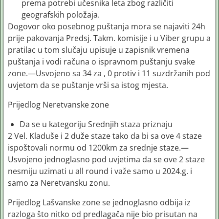
prema potrebi učesnika leta zbog različiti
geografskih položaja.
Dogovor oko posebnog puštanja mora se najaviti 24h
prije pakovanja Predsj. Takm. komisije i u Viber grupu a
pratilac u tom slučaju upisuje u zapisnik vremena
puštanja i vodi računa o ispravnom puštanju svake
zone.—Usvojeno sa 34 za , 0 protiv i 11 suzdržanih pod
uvjetom da se puštanje vrši sa istog mjesta.
Prijedlog Neretvanske zone
Da se u kategoriju Srednjih staza priznaju
2 Vel. Kladuše i 2 duže staze tako da bi sa ove 4 staze
ispoštovali normu od 1200km za srednje staze.—
Usvojeno jednoglasno pod uvjetima da se ove 2 staze
nesmiju uzimati u all round i važe samo u 2024.g. i
samo za Neretvansku zonu.
Prijedlog Lašvanske zone se jednoglasno odbija iz
razloga što nitko od predlagača nije bio prisutan na