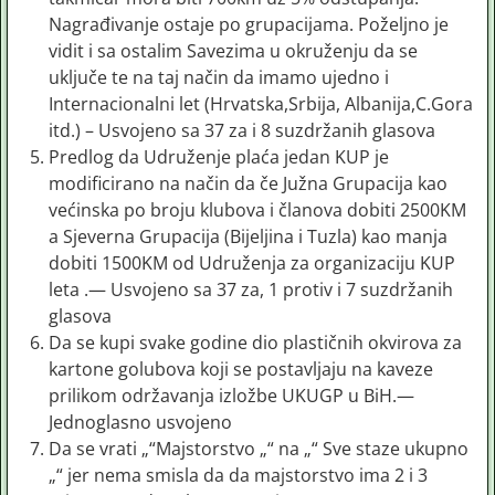
Nagrađivanje ostaje po grupacijama. Poželjno je
vidit i sa ostalim Savezima u okruženju da se
uključe te na taj način da imamo ujedno i
Internacionalni let (Hrvatska,Srbija, Albanija,C.Gora
itd.) – Usvojeno sa 37 za i 8 suzdržanih glasova
Predlog da Udruženje plaća jedan KUP je
modificirano na način da če Južna Grupacija kao
većinska po broju klubova i članova dobiti 2500KM
a Sjeverna Grupacija (Bijeljina i Tuzla) kao manja
dobiti 1500KM od Udruženja za organizaciju KUP
leta .— Usvojeno sa 37 za, 1 protiv i 7 suzdržanih
glasova
Da se kupi svake godine dio plastičnih okvirova za
kartone golubova koji se postavljaju na kaveze
prilikom održavanja izložbe UKUGP u BiH.—
Jednoglasno usvojeno
Da se vrati „“Majstorstvo „“ na „“ Sve staze ukupno
„“ jer nema smisla da da majstorstvo ima 2 i 3