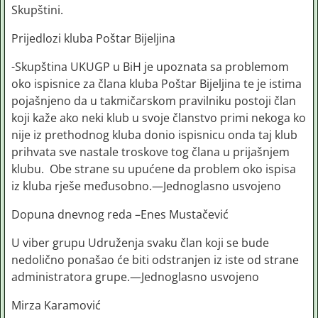
Skupštini.
Prijedlozi kluba Poštar Bijeljina
-Skupština UKUGP u BiH je upoznata sa problemom
oko ispisnice za člana kluba Poštar Bijeljina te je istima
pojašnjeno da u takmičarskom pravilniku postoji član
koji kaže ako neki klub u svoje članstvo primi nekoga ko
nije iz prethodnog kluba donio ispisnicu onda taj klub
prihvata sve nastale troskove tog člana u prijašnjem
klubu. Obe strane su upućene da problem oko ispisa
iz kluba rješe međusobno.—Jednoglasno usvojeno
Dopuna dnevnog reda –Enes Mustačević
U viber grupu Udruženja svaku član koji se bude
nedolično ponašao će biti odstranjen iz iste od strane
administratora grupe.—Jednoglasno usvojeno
Mirza Karamović