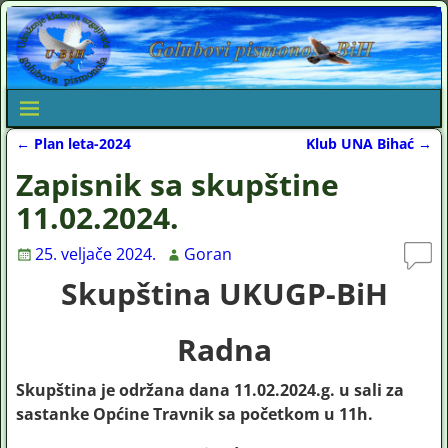
←
Plan leta-2024
Klub UNA Bihać
→
Post navigation
Zapisnik sa skupštine
11.02.2024.
25. veljače 2024.
Goran
Skupština UKUGP-BiH
Radna
Skupština je održana dana 11.02.2024.g. u sali za
sastanke Općine Travnik sa početkom u 11h.