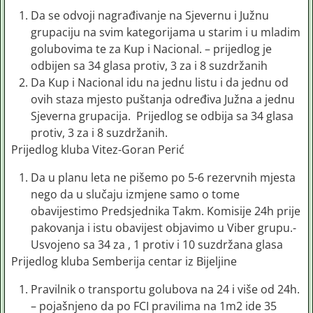
Da se odvoji nagrađivanje na Sjevernu i Južnu
grupaciju na svim kategorijama u starim i u mladim
golubovima te za Kup i Nacional. – prijedlog je
odbijen sa 34 glasa protiv, 3 za i 8 suzdržanih
Da Kup i Nacional idu na jednu listu i da jednu od
ovih staza mjesto puštanja određiva Južna a jednu
Sjeverna grupacija. Prijedlog se odbija sa 34 glasa
protiv, 3 za i 8 suzdržanih.
Prijedlog kluba Vitez-Goran Perić
Da u planu leta ne pišemo po 5-6 rezervnih mjesta
nego da u slučaju izmjene samo o tome
obavijestimo Predsjednika Takm. Komisije 24h prije
pakovanja i istu obavijest objavimo u Viber grupu.-
Usvojeno sa 34 za , 1 protiv i 10 suzdržana glasa
Prijedlog kluba Semberija centar iz Bijeljine
Pravilnik o transportu golubova na 24 i više od 24h.
– pojašnjeno da po FCI pravilima na 1m2 ide 35