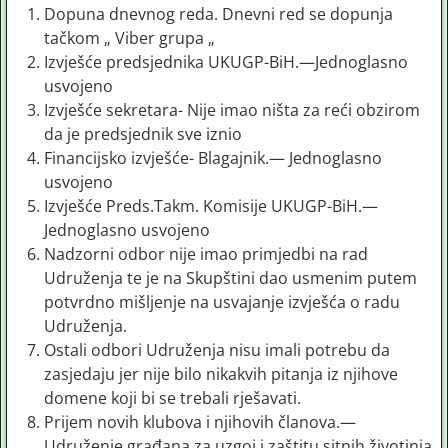
Dopuna dnevnog reda. Dnevni red se dopunja
tačkom „ Viber grupa „
Izvješće predsjednika UKUGP-BiH.—Jednoglasno
usvojeno
Izvješće sekretara- Nije imao ništa za reći obzirom
da je predsjednik sve iznio
Financijsko izvješće- Blagajnik.— Jednoglasno
usvojeno
Izvješće Preds.Takm. Komisije UKUGP-BiH.—
Jednoglasno usvojeno
Nadzorni odbor nije imao primjedbi na rad
Udruženja te je na Skupštini dao usmenim putem
potvrdno mišljenje na usvajanje izvješća o radu
Udruženja.
Ostali odbori Udruženja nisu imali potrebu da
zasjedaju jer nije bilo nikakvih pitanja iz njihove
domene koji bi se trebali rješavati.
Prijem novih klubova i njihovih članova.—
Udruženje građana za uzgoj i zaštitu sitnih životinja