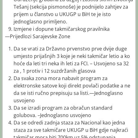
Tešanj (sekcija pismonoše) je podnijelo zahtjev za
prijem u članstvo u UKUGP u BiH te je isto
jednoglasno primljeno.
Izmjene i dopune takmičarskog pravilnika
—Prijedlozi Sarajevske Zone
Da se vrati za Državno prvenstvo prve dvije duge
umjesto prijašnjih 3 koje je neki takmičar letio a ko
hoće da leti tri neka ih leti za FCI. – Usvojeno sa 32
za , 1 protiv i 12 suzdržanih glasova
Da svaka zona mora nabavit program za
elektronske satove koji direkt povlači podatke a ne
da se isti ručno prepisuju sa listi.—Jednoglasno
usvojeno
Da se izradi program za obračun standard
golubova. –Jednoglasno usvojeno
Da se odredi zadnja staza za Nacional kao jedna
staza za sve takmičare UKUGP u BiH gdje najkraći
takmičar mora biti 700km uz 5% odstupanja.