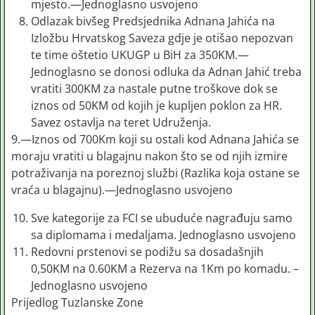
mjesto.—Jednoglasno usvojeno
Odlazak bivšeg Predsjednika Adnana Jahića na
Izložbu Hrvatskog Saveza gdje je otišao nepozvan
te time oštetio UKUGP u BiH za 350KM.—
Jednoglasno se donosi odluka da Adnan Jahić treba
vratiti 300KM za nastale putne troškove dok se
iznos od 50KM od kojih je kupljen poklon za HR.
Savez ostavlja na teret Udruženja.
9.—Iznos od 700Km koji su ostali kod Adnana Jahića se
moraju vratiti u blagajnu nakon što se od njih izmire
potraživanja na poreznoj službi (Razlika koja ostane se
vraća u blagajnu).—Jednoglasno usvojeno
Sve kategorije za FCI se ubuduće nagrađuju samo
sa diplomama i medaljama. Jednoglasno usvojeno
Redovni prstenovi se podižu sa dosadašnjih
0,50KM na 0.60KM a Rezerva na 1Km po komadu. –
Jednoglasno usvojeno
Prijedlog Tuzlanske Zone