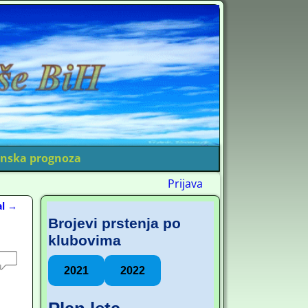
nska prognoza
Prijava
al
→
Brojevi prstenja po
klubovima
2021
2022