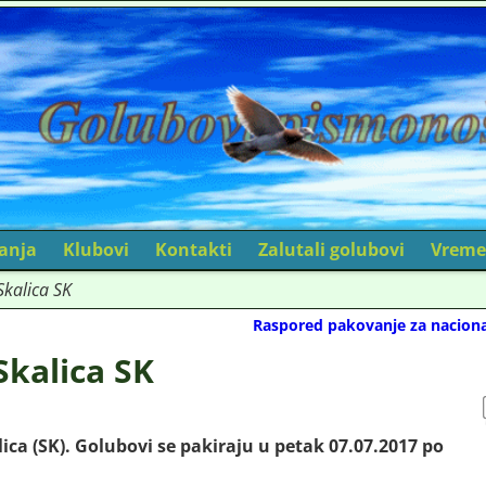
canja
Klubovi
Kontakti
Zalutali golubovi
Vreme
kalica SK
Raspored pakovanje za nacion
Skalica SK
alica (SK). Golubovi se pakiraju u petak 07.07.2017 po