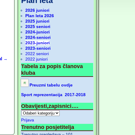
Plan leta
2026 juniori
Plan leta 2026
2025 juniori
2025 seniori
2024-juniori
2024-seniori
2023-juniori
2023-seniori
2022 seniori
al
→
2022 juniori
Tabela za popis članova
kluba
Preuzmi tabelu ovdje
Sport reprezentacija 2017-2018
Obavijesti,zapisnici….
Prijava
Trenutno posjetitelja
Trenutno pregledava – 101