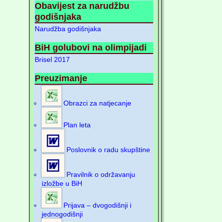
Obavijest za narudžbu
godišnjaka
Narudžba godišnjaka
BiH golubovi na olimpijadi
Brisel 2017
Preuzimanje
Obrazci za natjecanje
Plan leta
Poslovnik o radu skupštine
Pravilnik o održavanju
izložbe u BiH
Prijava – dvogodišnji i
jednogodišnji