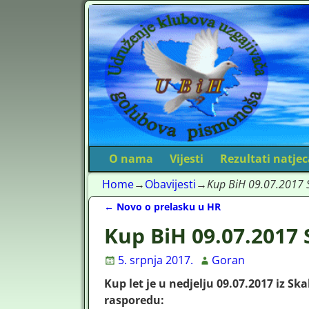
O nama
Vijesti
Rezultati natje
Home
→
Obavijesti
→
Kup BiH 09.07.2017 S
←
Novo o prelasku u HR
Post navigation
Kup BiH 09.07.2017 
5. srpnja 2017.
Goran
Kup let je u nedjelju 09.07.2017 iz Sk
rasporedu: