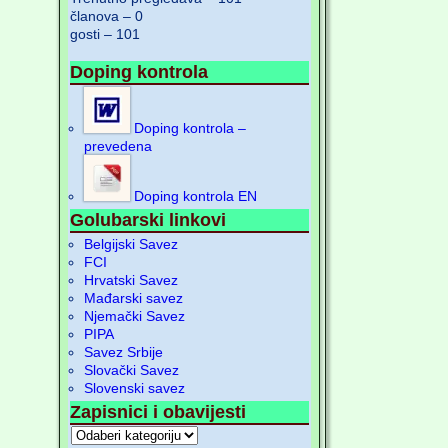
članova – 0
gosti – 101
Doping kontrola
Doping kontrola –
prevedena
Doping kontrola EN
Golubarski linkovi
Belgijski Savez
FCI
Hrvatski Savez
Mađarski savez
Njemački Savez
PIPA
Savez Srbije
Slovački Savez
Slovenski savez
Zapisnici i obavijesti