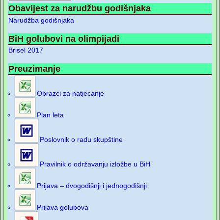
Obavijest za narudžbu godišnjaka
Narudžba godišnjaka
BiH golubovi na olimpijadi
Brisel 2017
Preuzimanje
Obrazci za natjecanje
Plan leta
Poslovnik o radu skupštine
Pravilnik o održavanju izložbe u BiH
Prijava – dvogodišnji i jednogodišnji
Prijava golubova