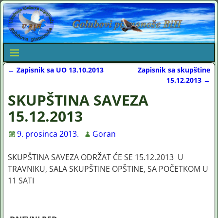
←
Zapisnik sa UO 13.10.2013
Zapisnik sa skupštine
Post navigation
15.12.2013
→
SKUPŠTINA SAVEZA
15.12.2013
9. prosinca 2013.
Goran
SKUPŠTINA SAVEZA ODRŽAT ĆE SE 15.12.2013 U
TRAVNIKU, SALA SKUPŠTINE OPŠTINE, SA POČETKOM U
11 SATI