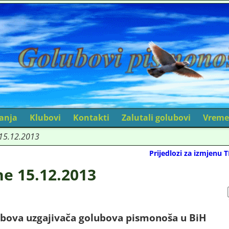
canja
Klubovi
Kontakti
Zalutali golubovi
Vreme
 15.12.2013
Prijedlozi za izmjenu 
ne 15.12.2013
ubova uzgajivača golubova pismonoša u BiH