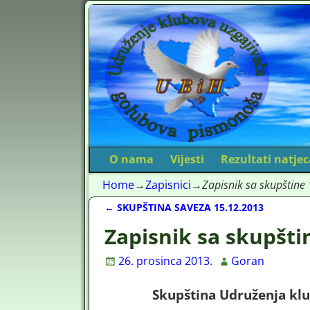
O nama
Vijesti
Rezultati natje
Home
→
Zapisnici
→
Zapisnik sa skupštine
←
SKUPŠTINA SAVEZA 15.12.2013
Post navigation
Zapisnik sa skupšti
26. prosinca 2013.
Goran
Skupština Udruženja kl