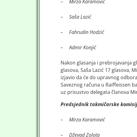
–
Mirza Karamović
–
Saša Lazić
–
Fahrudin Hodzić
–
Admir Konjić
Nakon glasanja i prebrojavanja gl
glasova, Saša Lazić 17 glasova, Mi
izjavio da će do upravnog odbora 
Saveznog računa u Raiffeissen b
uz prisustvo delegata članova Mir
Predsjednik takmičarske komisij
–
Mirza Karamović
–
Dževad Zolota