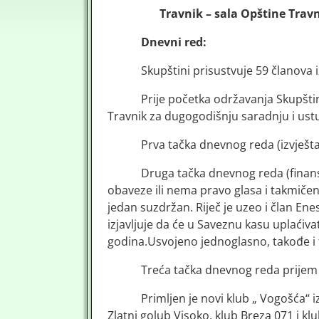
Travnik – sala Opštine Trav
Dnevni red:
Skupštini prisustvuje 59 članova i
Prije početka održavanja Skupšti
Travnik za dugogodišnju saradnju i us
Prva tačka dnevnog reda (izvješt
Druga tačka dnevnog reda (finansij
obaveze ili nema pravo glasa i takmičen
jedan suzdržan. Riječ je uzeo i član Ene
izjavljuje da će u Saveznu kasu uplaćiv
godina.Usvojeno jednoglasno, takođe i fi
Treća tačka dnevnog reda prijem 
Primljen je novi klub „ Vogošća“ 
Zlatni golub Visoko, klub Breza 071 i kl