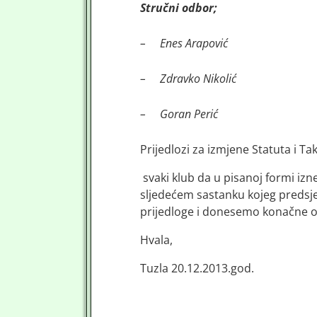
Stručni odbor;
–
Enes Arapović
–
Zdravko Nikolić
–
Goran Perić
Prijedlozi za izmjene Statuta i Ta
svaki klub da u pisanoj formi izn
sljedećem sastanku kojeg predsj
prijedloge i donesemo konačne o
Hvala,
Tuzla 20.12.2013.god.