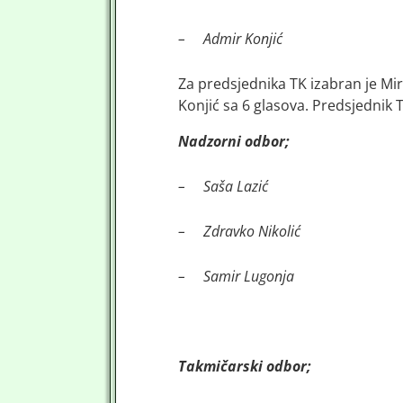
–
Admir Konjić
Za predsjednika TK izabran je Mi
Konjić sa 6 glasova. Predsjednik
Nadzorni odbor;
–
Saša Lazić
–
Zdravko Nikolić
–
Samir Lugonja
Takmičarski odbor;