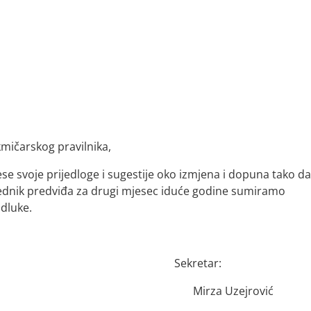
kmičarskog pravilnika,
ese svoje prijedloge i sugestije oko izmjena i dopuna tako d
ednik predviđa za drugi mjesec iduće godine sumiramo
dluke.
Sekretar:
Mirza Uzejrović