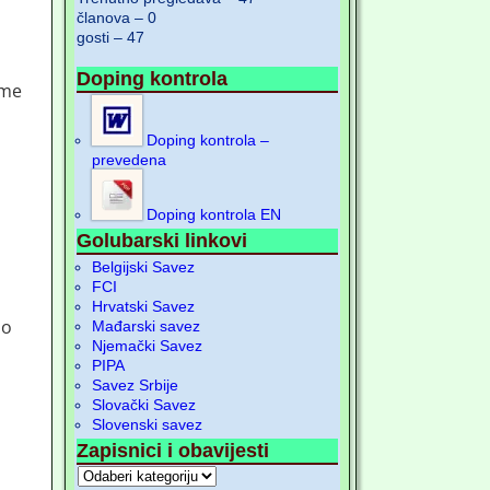
članova – 0
gosti – 47
Doping kontrola
ime
Doping kontrola –
prevedena
Doping kontrola EN
Golubarski linkovi
Belgijski Savez
FCI
Hrvatski Savez
do
Mađarski savez
Njemački Savez
PIPA
Savez Srbije
Slovački Savez
Slovenski savez
Zapisnici i obavijesti