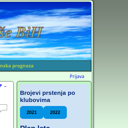
nska prognoza
Prijava
TP
→
Brojevi prstenja po
klubovima
2021
2022