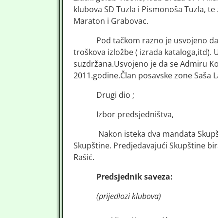
klubova SD Tuzla i Pismonoša Tuzla, te
Maraton i Grabovac.
Pod tačkom razno je usvojeno da 
troškova izložbe ( izrada kataloga,itd). 
suzdržana.Usvojeno je da se Admiru Konj
2011.godine.Član posavske zone Saša Laz
Drugi dio ;
Izbor predsjedništva,
Nakon isteka dva mandata Skupš
Skupštine. Predjedavajući Skupštine bi
Rašić.
Predsjednik saveza:
(prijedlozi klubova)