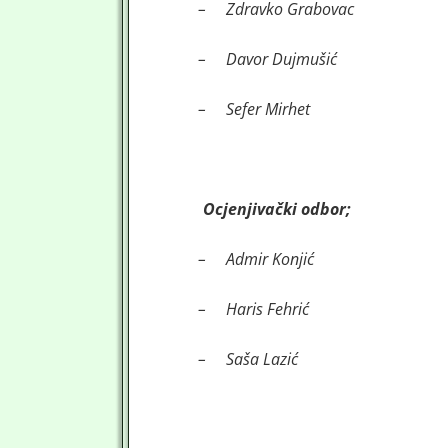
–
Zdravko Grabovac
–
Davor Dujmušić
–
Sefer Mirhet
Ocjenjivački odbor;
–
Admir Konjić
–
Haris Fehrić
–
Saša Lazić