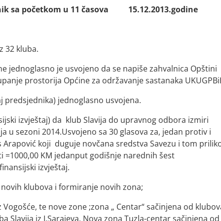
nik sa početkom u 11 časova
15.12.2013.godine
z 32 kluba.
ne jednoglasno je usvojeno da se napiše zahvalnica Opštini
tupanje prostorija Općine za održavanje sastanaka UKUGPBi
aj predsjednika) jednoglasno usvojena.
ski izvještaj) da
klub Slavija do upravnog odbora izmiri
ja u sezoni 2014.Usvojeno sa 30 glasova za, jedan protiv i
s Arapović koji
duguje novčana sredstva Savezu i tom prili
ati =1000,00 KM jedanput godišnje narednih šest
nansijski izvještaj.
novih klubova i formiranje novih zona;
iz Vogošće, te nove zone ;zona „ Centar“ sačinjena od klubov
uba Slavija iz I.Sarajeva. Nova zona Tuzla-centar sačinjena od