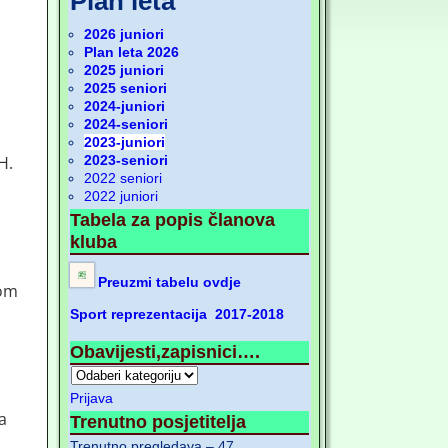
Plan leta
2026 juniori
Plan leta 2026
2025 juniori
2025 seniori
2024-juniori
2024-seniori
2023-juniori
2023-seniori
H.
2022 seniori
2022 juniori
Tabela za popis članova
kluba
Preuzmi tabelu ovdje
kom
Sport reprezentacija 2017-2018
Obavijesti,zapisnici….
Prijava
a
Trenutno posjetitelja
Trenutno pregledava – 47