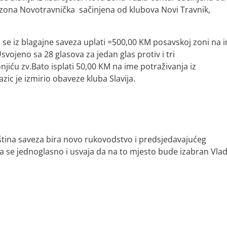
 zona Novotravnička
sačinjena od klubova Novi Travnik,
se iz blagajne saveza uplati =500,00 KM posavskoj zoni na 
Usvojeno sa 28 glasova za jedan glas protiv i tri
iću zv.Bato isplati 50,00 KM na ime potraživanja iz
ic je izmirio obaveze kluba Slavija.
tina saveza bira novo rukovodstvo i predsjedavajućeg
ra se jednoglasno i usvaja da na to mjesto bude izabran Vla